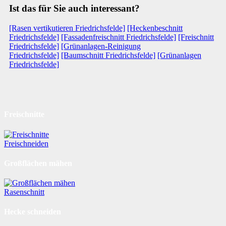
Ist das für Sie auch interessant?
[Rasen vertikutieren Friedrichsfelde]
[Heckenbeschnitt
Friedrichsfelde]
[Fassadenfreischnitt Friedrichsfelde]
[Freischnitt
Friedrichsfelde]
[Grünanlagen-Reinigung
Friedrichsfelde]
[Baumschnitt Friedrichsfelde]
[Grünanlagen
Friedrichsfelde]
Freischnitte
Freischneiden
Großflächen mähen
Rasenschnitt
Hecke schneiden