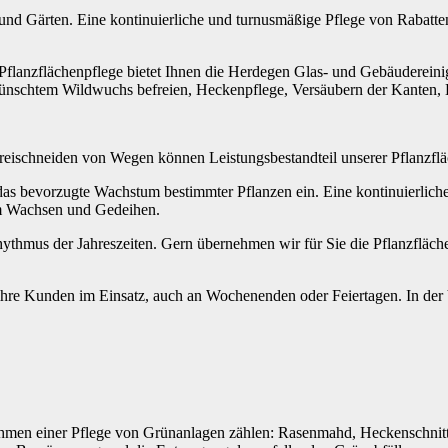
 und Gärten. Eine kontinuierliche und turnusmäßige Pflege von Rabatten
flanzflächenpflege bietet Ihnen die Herdegen Glas- und Gebäuderein
nschtem Wildwuchs befreien, Heckenpflege, Versäubern der Kanten, B
eischneiden von Wegen können Leistungsbestandteil unserer Pflanzfläc
 das bevorzugte Wachstum bestimmter Pflanzen ein. Eine kontinuierliche
m Wachsen und Gedeihen.
hythmus der Jahreszeiten. Gern übernehmen wir für Sie die Pflanzfläche
re Kunden im Einsatz, auch an Wochenenden oder Feiertagen. In der 
hmen einer Pflege von Grünanlagen zählen: Rasenmahd, Heckenschnit