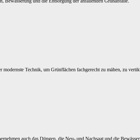
n, Bewässerung und die Entsorgung der anfallenden Grünabfälle.
r modernste Technik, um Grünflächen fachgerecht zu mähen, zu vertik
rnehmen auch das Düngen, die Neu- und Nachsaat und die Bewässerung 