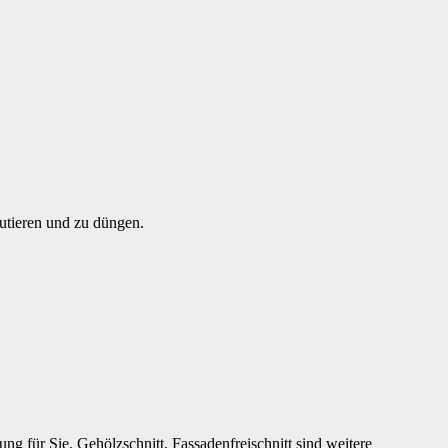
utieren und zu düngen.
für Sie. Gehölzschnitt, Fassadenfreischnitt sind weitere