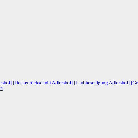
ershof]
[Heckenrückschnitt Adlershof]
[Laubbeseitigung Adlershof]
[Gr
f]