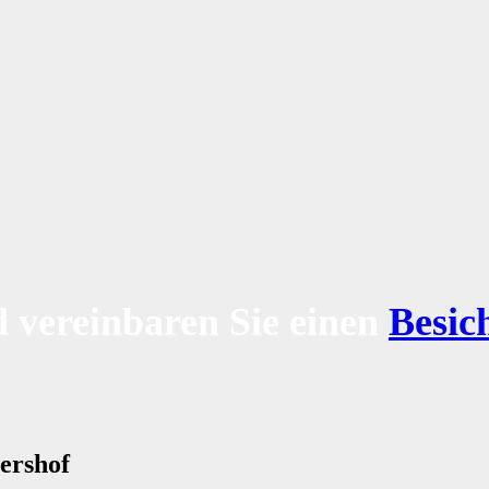
 vereinbaren Sie einen
Besic
ershof