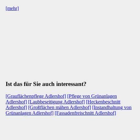
[mehr]
Ist das für Sie auch interessant?
[Grauflächenpflege Adlershof]
[Pflege von Grünanlagen
Adlershof]
[Laubbeseitigung Adlershof]
[Heckenbeschnitt
Adlershof]
[Großflächen mähen Adlershof]
[Instandhaltung von
Grünanlagen Adlershof]
[Fassadenfreischnitt Adlershof]