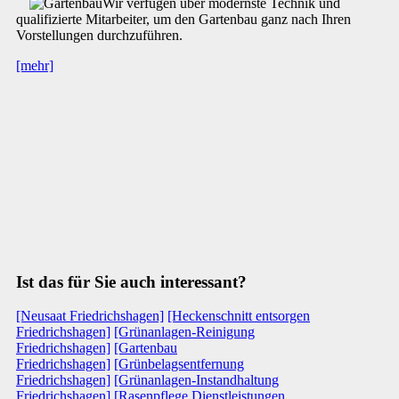
Wir verfügen über modernste Technik und
qualifizierte Mitarbeiter, um den Gartenbau ganz nach Ihren
Vorstellungen durchzuführen.
[mehr]
Ist das für Sie auch interessant?
[Neusaat Friedrichshagen]
[Heckenschnitt entsorgen
Friedrichshagen]
[Grünanlagen-Reinigung
Friedrichshagen]
[Gartenbau
Friedrichshagen]
[Grünbelagsentfernung
Friedrichshagen]
[Grünanlagen-Instandhaltung
Friedrichshagen]
[Rasenpflege Dienstleistungen