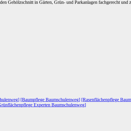
en Gehölzschnitt in Gärten, Grün- und Parkanlagen fachgerecht und zuv
chulenweg]
[Baumpflege Baumschulenweg]
[Rasenflächenpflege Bau
Grünflächenpflege Experten Baumschulenweg]