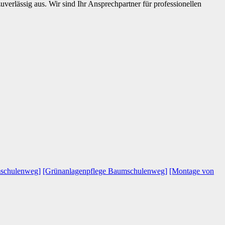
erlässig aus. Wir sind Ihr Ansprechpartner für professionellen
mschulenweg]
[Grünanlagenpflege Baumschulenweg]
[Montage von