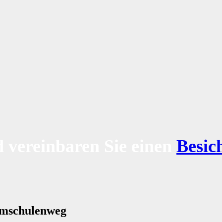
 vereinbaren Sie einen
Besic
umschulenweg