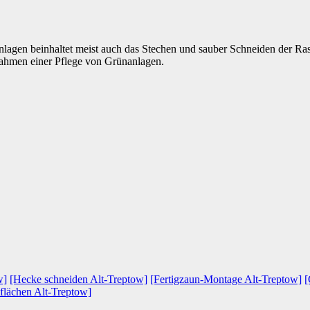
lagen beinhaltet meist auch das Stechen und sauber Schneiden der R
 Rahmen einer Pflege von Grünanlagen.
w]
[Hecke schneiden Alt-Treptow]
[Fertigzaun-Montage Alt-Treptow]
[
lächen Alt-Treptow]