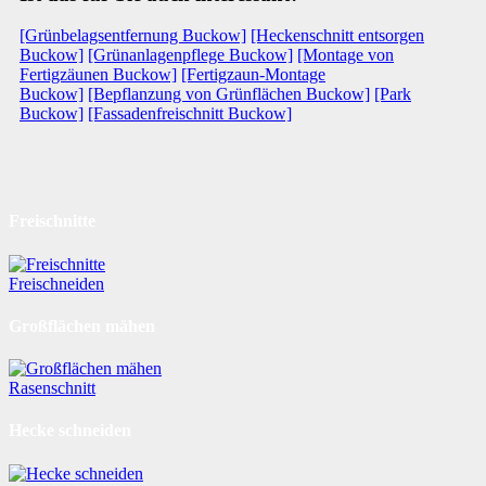
[Grünbelagsentfernung Buckow]
[Heckenschnitt entsorgen
Buckow]
[Grünanlagenpflege Buckow]
[Montage von
Fertigzäunen Buckow]
[Fertigzaun-Montage
Buckow]
[Bepflanzung von Grünflächen Buckow]
[Park
Buckow]
[Fassadenfreischnitt Buckow]
Freischnitte
Freischneiden
Großflächen mähen
Rasenschnitt
Hecke schneiden