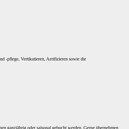
-pflege, Vertikutieren, Aerifizieren sowie die
nnen ganzjährig oder saisonal gebucht werden. Gerne übernehmen