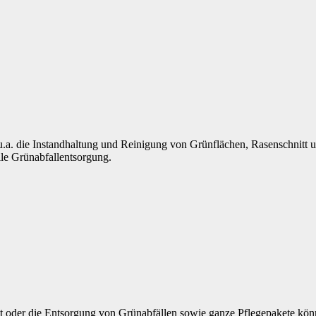
. die Instandhaltung und Reinigung von Grünflächen, Rasenschnitt und 
lle Grünabfallentsorgung.
tt oder die Entsorgung von Grünabfällen sowie ganze Pflegepakete kö