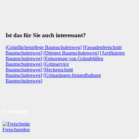
Ist das für Sie auch interessant?
[Grünflächenpflege Baumschulenweg]
[Fassadenfreischnitt
Baumschulenweg]
[Düngen Baumschulenweg]
[Aerifizieren
Baumschulenweg]
[Entsorgung von Grünabfällen
Baumschulenweg]
[Grünservice
Baumschulenweg]
[Heckenschnitt
Baumschulenweg]
[Grünanlagen-Instandhaltung
Baumschulenweg]
Freischnitte
Freischneiden