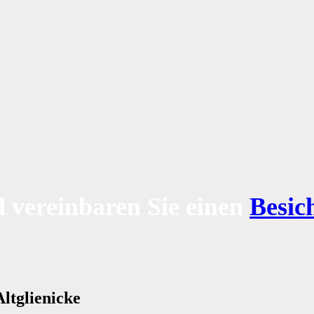
 vereinbaren Sie einen
Besic
ltglienicke