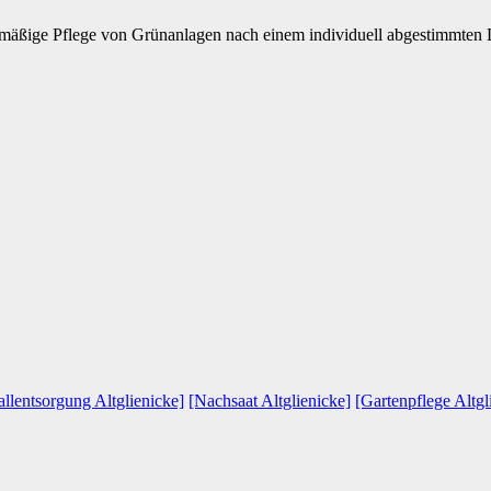
lmäßige Pflege von Grünanlagen nach einem individuell abgestimmten 
llentsorgung Altglienicke]
[Nachsaat Altglienicke]
[Gartenpflege Altgl