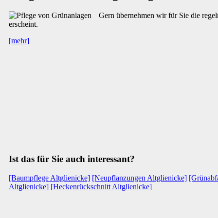
Gern übernehmen wir für Sie die rege
erscheint.
[mehr]
Ist das für Sie auch interessant?
[Baumpflege Altglienicke]
[Neupflanzungen Altglienicke]
[Grünabfa
Altglienicke]
[Heckenrückschnitt Altglienicke]