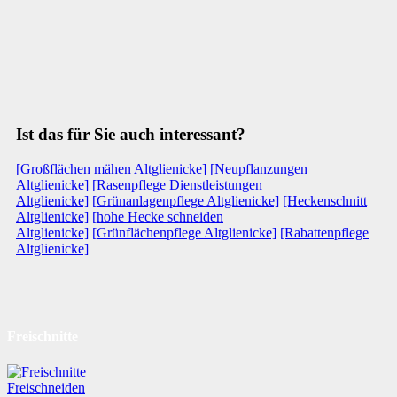
Ist das für Sie auch interessant?
[Großflächen mähen Altglienicke]
[Neupflanzungen
Altglienicke]
[Rasenpflege Dienstleistungen
Altglienicke]
[Grünanlagenpflege Altglienicke]
[Heckenschnitt
Altglienicke]
[hohe Hecke schneiden
Altglienicke]
[Grünflächenpflege Altglienicke]
[Rabattenpflege
Altglienicke]
Freischnitte
Freischneiden