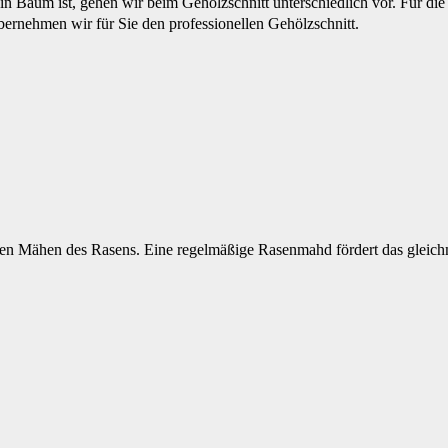
in Baum ist, gehen wir beim Gehölzschnitt unterschiedlich vor. Für die
ernehmen wir für Sie den professionellen Gehölzschnitt.
igen Mähen des Rasens. Eine regelmäßige Rasenmahd fördert das gleic