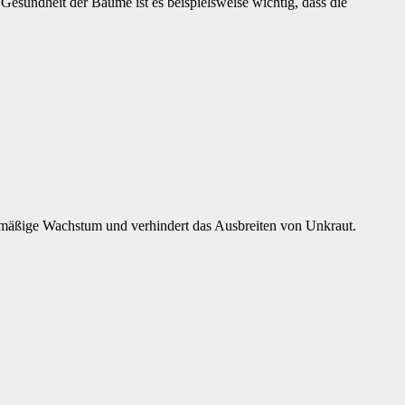
 Gesundheit der Bäume ist es beispielsweise wichtig, dass die
hmäßige Wachstum und verhindert das Ausbreiten von Unkraut.